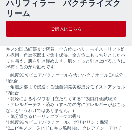
ハリフィラー バクチライズク
リーム
ご購入はこちら
キメの凹凸細部まで密着。全方位にハリ。モイストリフト処
方採用、角層深部まで集中保湿。全方位にもっちりとしたハ
リを与え、肌を引き締めます。肌をぐっと引き上げるように
塗布するのがお勧めです。
・純度99％ピュアバクチオールを含むバクチオールEX成分
*1配合
・角層深部まで浸透する独自開発美容成分モイストアクセル
*2配合
・乾燥による小ジワを目立たなくする* *効能評価試験済
・アレルギーテスト済み（すべての方にアレルギーがおこら
ないというわけではありません。）
・気分満ちるヒーリングブーケの香り
*1 純度99％ピュアバクチオール、グリセリン：保湿
*2ユビキノン、3-ヒドロキシ酪酸Na、クレアチン、アセチ