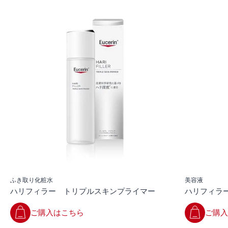
を意味します。
いただけます。
他にもQ&Aを確認したい方はこちら
https://www.kao.com/jp/qa/eucerin/
ふき取り化粧水
美容液
ハリフィラー トリプルスキンプライマー
ハリフィラ
ご購入はこちら
ご購入