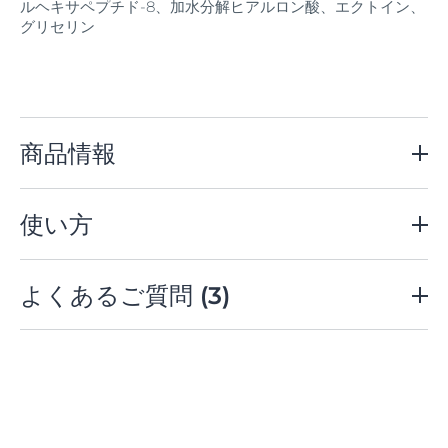
ルヘキサペプチド-8、加水分解ヒアルロン酸、エクトイン、
グリセリン
商品情報
ハリフィラー バクチライズクリーム
使い方
モイストリフト処方採用、角層深部まで集中保湿。全方位に
もっちりとしたハリを与え、肌を引き締めます。
容量
化粧液や化粧水・乳液などで肌を整えた後にお使いくだ
よくあるご質問
(3)
40g
さい。
スパチュラに適量（パール粒1個分）を目安に取り、額、
鼻、あご、両頬の5点にのせた後、顔全体にやさしくなじ
「Eucerin（ユーセリン）」のブランド名の由来や
ませます。
1900年にバイアスドルフ社の皮膚科学者達が”ユーセリッ
ト”という成分の特許申請をしたことに由来していま
「Eucerin（ユーセリン）」シリーズは、どこで購
す。”ユーセリット”とは、古代ギリシャ語で「美しい蝋」
アットコスメのオンラインストア
・一部店舗でご購入